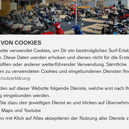
revious
 VON COOKIES
ite verwendet Cookies, um Dir ein bestmögliches Surf-Erleb
. Diese Daten werden erhoben und dienen nicht für die Erst
filen oder anderer weiterführender Verwendung. Sämtliche
BACK TO TOP
nen zu verwendeten Cookies und eingebundenen Diensten fin
chutzerklärung
en auf dieser Website folgende Dienste, welche erst nach Ih
g eingebunden werden.
 Sie dazu den jeweiligen Dienst an und klicken auf Übernehm
 Maps und Youtube
Motorradsport Feil GmbH
nn mit Klick auf Alles akzeptieren der Nutzung aller Dienste
Treuchtlingerstr. 2a 91781 Weißenburg
09141 874460