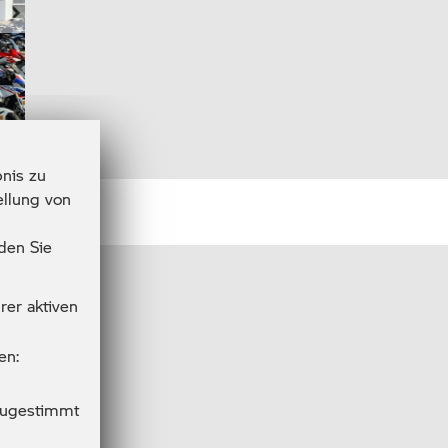
Next
nis zu
ellung von
den Sie
rer aktiven
en:
 zugestimmt