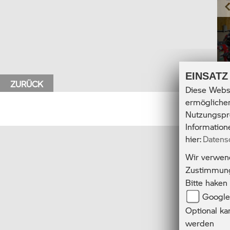
P
EINSATZ
ZURÜCK
Diese Webse
ermöglichen
Nutzungspro
Informatio
hier:
Datens
Wir verwend
Zustimmun
Bitte haken
Google
Optional ka
werden